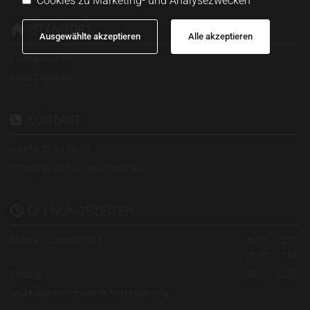
Cookies zu Marketing- und Analysezwecken
STANDORT

Ausgewählte akzeptieren
Alle akzeptieren
Eisengasse 18
6850 Dornbirn
KONTAKT

+43 5572 94 96 00
office@jenni-buerogestaltung.at
ÖFFNUNGSZEITEN

Montag - Donnerstag
08:00 - 12:00
13:00 - 17:00
Freitag
08:00 - 12:00
und nach telefonischer Vereinbarung